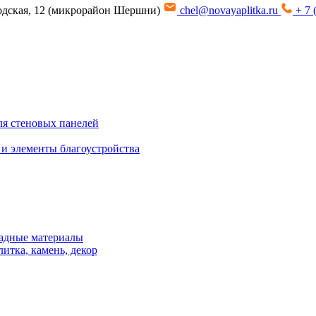
водская, 12 (микрорайон Шершни)
chel@novayaplitka.ru
+ 7 
я стеновых панелей
 и элементы благоустройства
адные материалы
итка, камень, декор