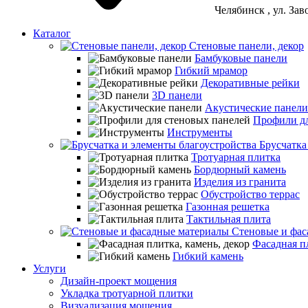
Челябинск
, ул. За
Каталог
Стеновые панели, декор
Бамбуковые панели
Гибкий мрамор
Декоративные рейки
3D панели
Акустические панели
Профили дл
Инструменты
Брусчатка
Тротуарная плитка
Бордюрный камень
Изделия из гранита
Обустройство террас
Газонная решетка
Тактильная плита
Стеновые и фас
Фасадная пл
Гибкий камень
Услуги
Дизайн-проект мощения
Укладка тротуарной плитки
Визуализация мощения