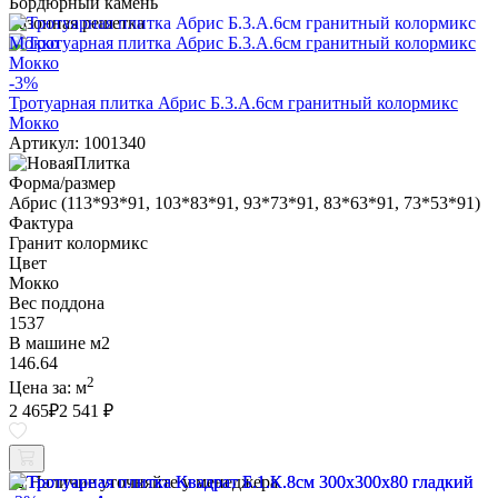
Бордюрный камень
Газонная решетка
-3%
Тротуарная плитка Абрис Б.3.А.6см гранитный колормикс
Мокко
Артикул: 1001340
Форма/размер
Абрис (113*93*91, 103*83*91, 93*73*91, 83*63*91, 73*53*91)
Фактура
Гранит колормикс
Цвет
Мокко
Вес поддона
1537
В машине м2
146.64
2
Цена за:
м
2 465
₽
2 541 ₽
Наличие уточняйте у менеджера