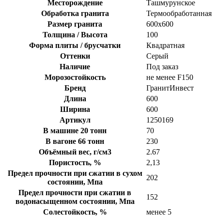
Месторождение
Ташмурунское
Обработка гранита
Термообработанная
Размер гранита
600х600
Толщина / Высота
100
Форма плиты / брусчатки
Квадратная
Оттенки
Серый
Наличие
Под заказ
Морозостойкость
не менее F150
Бренд
ГранитИнвест
Длина
600
Ширина
600
Артикул
1250169
В машине 20 тонн
70
В вагоне 66 тонн
230
Объёмный вес, г/см3
2.67
Пористость, %
2,13
Предел прочности при сжатии в сухом
202
состоянии, Мпа
Предел прочности при сжатии в
152
водонасыщенном состоянии, Мпа
Солестойкость, %
менее 5