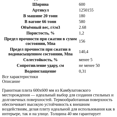
Ширина
600
Артикул
1250155
В машине 20 тонн
180
В вагоне 66 тонн
580
Объёмный вес, г/см3
2.68
Пористость, %
1,2
Предел прочности при сжатии в сухом
156
состоянии, Мпа
Предел прочности при сжатии в
140,4
водонасыщенном состоянии, Мпа
Солестойкость, %
менее 5
Сопротивление удару, см
не менее 50
Водопоглащение
0,31
Все характеристики
Описание
Гранитная плита 600х600 мм из Камбулатовского
месторождения — идеальный выбор для создания стильных и
долговечных поверхностей. Термообработанная поверхность
обеспечивает высокую устойчивость к внешним
воздействиям, делая плиту идеальной для использования как в
интерьере, так и на улице. Толщина 40 мм гарантирует