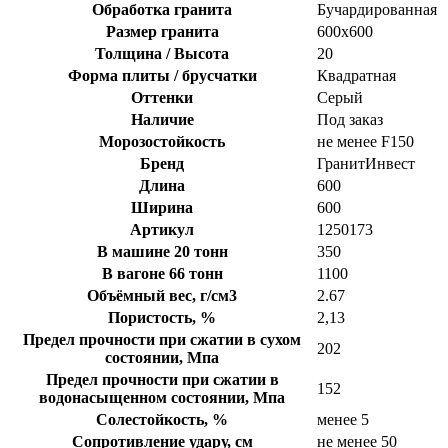
Обработка гранита
Бучардированная
Размер гранита
600х600
Толщина / Высота
20
Форма плиты / брусчатки
Квадратная
Оттенки
Серый
Наличие
Под заказ
Морозостойкость
не менее F150
Бренд
ГранитИнвест
Длина
600
Ширина
600
Артикул
1250173
В машине 20 тонн
350
В вагоне 66 тонн
1100
Объёмный вес, г/см3
2.67
Пористость, %
2,13
Предел прочности при сжатии в сухом
202
состоянии, Мпа
Предел прочности при сжатии в
152
водонасыщенном состоянии, Мпа
Солестойкость, %
менее 5
Сопротивление удару, см
не менее 50