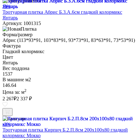
Газонная решетка
-3%
Тротуарная плитка Абрис Б.3.А.6см гладкий колормикс
Янтарь
Артикул: 1001315
Форма/размер
Абрис (113*93*91, 103*83*91, 93*73*91, 83*63*91, 73*53*91)
Фактура
Гладкий колормикс
Цвет
Янтарь
Вес поддона
1537
В машине м2
146.64
2
Цена за:
м
2 267
₽
2 337 ₽
В наличии
-3%
Тротуарная плитка Кирпич Б.2.П.8см 200х100х80 гладкий
колормикс Мокко