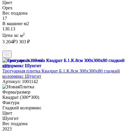
Цвет
Орех
Вес поддона
17
В машине м2
130.13
2
Цена за:
м
3 204
₽
3 303 ₽
В наличии:
3.297 м2
-3%
Тротуарная плитка Квадрат Б.1.К.8см 300х300х80 гладкий
колормикс Шунгит
Артикул: 1001142
Форма/размер
Квадрат (300*300)
Фактура
Гладкий колормикс
Цвет
Шунгит
Вес поддона
2023