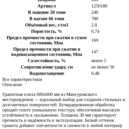
Артикул
1250180
В машине 20 тонн
240
В вагоне 66 тонн
780
Объёмный вес, г/см3
2.8
Пористость, %
0,74
Предел прочности при сжатии в сухом
169
состоянии, Мпа
Предел прочности при сжатии в
147
водонасыщенном состоянии, Мпа
Солестойкость, %
менее 5
Сопротивление удару, см
не менее 50
Водопоглащение
0,48
Все характеристики
Описание
Гранитная плита 600х600 мм из Мансуровского
месторождения — идеальный выбор для создания стильных и
долговечных поверхностей. Бучардированная обработка
придаёт плите уникальную текстуру, обеспечивая высокую
устойчивость к скольжению. Толщина 30 мм гарантирует
прочность и надёжность в эксплуатации. Белый оттенок
гранита добавит элегантности и свежести в любой интерьер