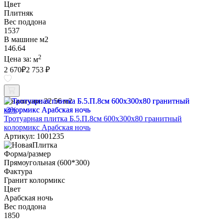
Цвет
Плитняк
Вес поддона
1537
В машине м2
146.64
2
Цена за:
м
2 670
₽
2 753 ₽
В наличии:
22.56 м2
-3%
Тротуарная плитка Б.5.П.8см 600х300х80 гранитный
колормикс Арабская ночь
Артикул: 1001235
Форма/размер
Прямоугольная (600*300)
Фактура
Гранит колормикс
Цвет
Арабская ночь
Вес поддона
1850