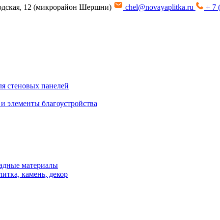
водская, 12 (микрорайон Шершни)
chel@novayaplitka.ru
+ 7 
я стеновых панелей
 и элементы благоустройства
адные материалы
итка, камень, декор