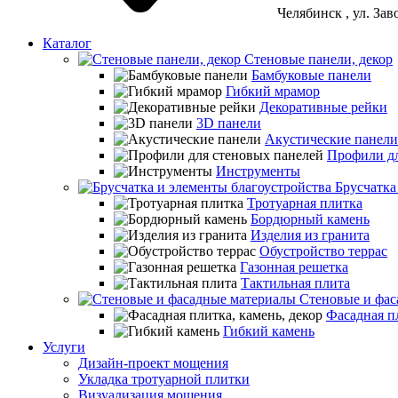
Челябинск
, ул. За
Каталог
Стеновые панели, декор
Бамбуковые панели
Гибкий мрамор
Декоративные рейки
3D панели
Акустические панели
Профили дл
Инструменты
Брусчатка
Тротуарная плитка
Бордюрный камень
Изделия из гранита
Обустройство террас
Газонная решетка
Тактильная плита
Стеновые и фас
Фасадная пл
Гибкий камень
Услуги
Дизайн-проект мощения
Укладка тротуарной плитки
Визуализация мощения