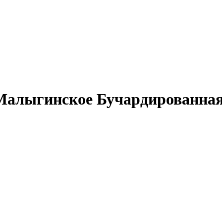
 Малыгинское Бучардированна