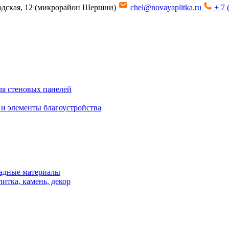
водская, 12 (микрорайон Шершни)
chel@novayaplitka.ru
+ 7 
я стеновых панелей
 и элементы благоустройства
адные материалы
итка, камень, декор