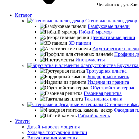
Челябинск
, ул. За
Каталог
Стеновые панели, декор
Бамбуковые панели
Гибкий мрамор
Декоративные рейки
3D панели
Акустические панели
Профили дл
Инструменты
Брусчатка
Тротуарная плитка
Бордюрный камень
Изделия из гранита
Обустройство террас
Газонная решетка
Тактильная плита
Стеновые и фас
Фасадная пл
Гибкий камень
Услуги
Дизайн-проект мощения
Укладка тротуарной плитки
Визуализация мощения