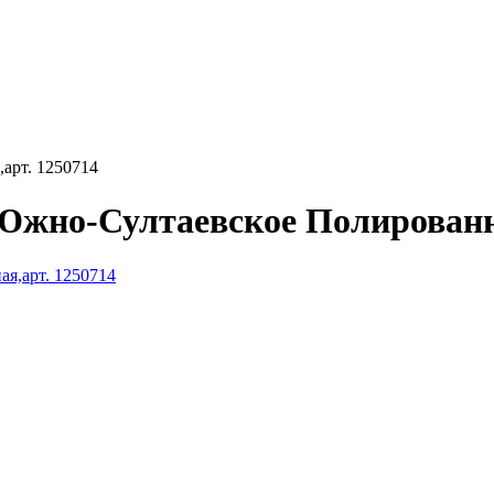
арт. 1250714
Южно-Султаевское Полированна