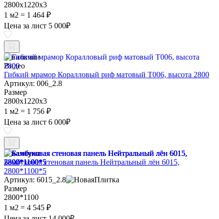
2800х1220х3
1 м2 =
1 464 ₽
Цена за лист
5 000
₽
В наличии
Видео
Гибкий мрамор Коралловый риф матовый Т006, высота 2800
Артикул: 006_2.8
Размер
2800х1220х3
1 м2 =
1 756 ₽
Цена за лист
6 000
₽
В наличии
Бамбуковая стеновая панель Нейтральный лён 6015,
2800*1100*5
Артикул: 6015_2.8
Размер
2800*1100
1 м2 =
4 545 ₽
Цена за лист
14 000
₽