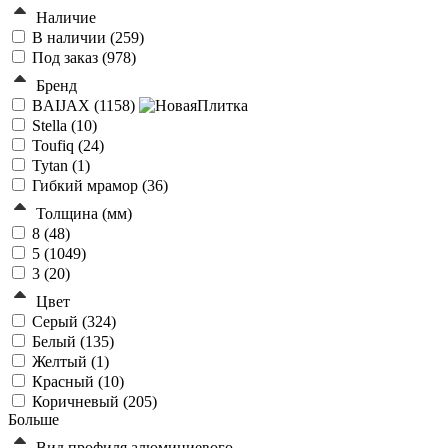
Наличие
В наличии (
259
)
Под заказ (
978
)
Бренд
BAIJAX (
1158
)
Stella (
10
)
Toufiq (
24
)
Tytan (
1
)
Гибкий мрамор (
36
)
Толщина (мм)
8 (
48
)
5 (
1049
)
3 (
20
)
Цвет
Серый (
324
)
Белый (
135
)
Желтый (
1
)
Красный (
10
)
Коричневый (
205
)
Больше
Вид профиля алюминиевого