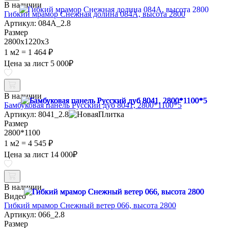
В наличии
Гибкий мрамор Снежная долина 084A, высота 2800
Артикул: 084A_2.8
Размер
2800х1220х3
1 м2 =
1 464 ₽
Цена за лист
5 000
₽
В наличии
Бамбуковая панель Русский дуб 8041, 2800*1100*5
Артикул: 8041_2.8
Размер
2800*1100
1 м2 =
4 545 ₽
Цена за лист
14 000
₽
В наличии
Видео
Гибкий мрамор Снежный ветер 066, высота 2800
Артикул: 066_2.8
Размер