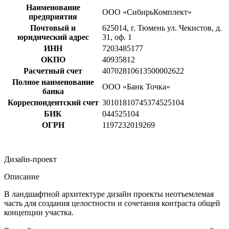
Наименование
ООО «СибирьКомплект»
предприятия
Почтовый и
625014, г. Тюмень ул. Чекистов, д.
юридический адрес
31, оф. 1
ИНН
7203485177
ОКПО
40935812
Расчетный счет
40702810613500002622
Полное наименование
ООО «Банк Точка»
банка
Корреспондентский счет
30101810745374525104
БИК
044525104
ОГРН
1197232019269
Дизайн-проект
Описание
В ландшафтной архитектуре дизайн проекты неотъемлемая
часть для создания целостности и сочетания контраста общей
концепции участка.