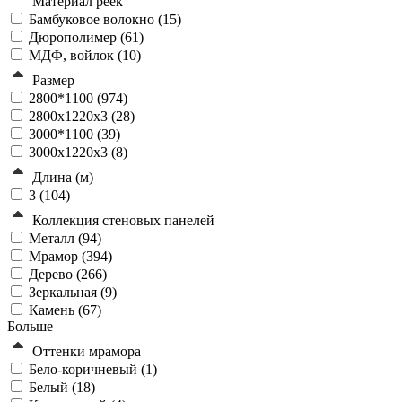
Материал реек
Бамбуковое волокно (
15
)
Дюрополимер (
61
)
МДФ, войлок (
10
)
Размер
2800*1100 (
974
)
2800х1220х3 (
28
)
3000*1100 (
39
)
3000х1220х3 (
8
)
Длина (м)
3 (
104
)
Коллекция стеновых панелей
Металл (
94
)
Мрамор (
394
)
Дерево (
266
)
Зеркальная (
9
)
Камень (
67
)
Больше
Оттенки мрамора
Бело-коричневый (
1
)
Белый (
18
)