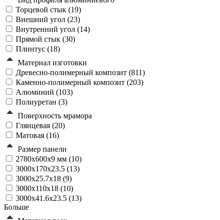
Торцевой стык (
19
)
Внешний угол (
23
)
Внутренний угол (
14
)
Прямой стык (
30
)
Плинтус (
18
)
Материал изготовки
Древесно-полимерный композит (
811
)
Каменно-полимерный композит (
203
)
Алюминий (
103
)
Полиуретан (
3
)
Поверхность мрамора
Глянцевая (
20
)
Матовая (
16
)
Размер панели
2780х600х9 мм (
10
)
3000x170x23.5 (
13
)
3000x25.7x18 (
9
)
3000x110x18 (
10
)
3000x41.6x23.5 (
13
)
Больше