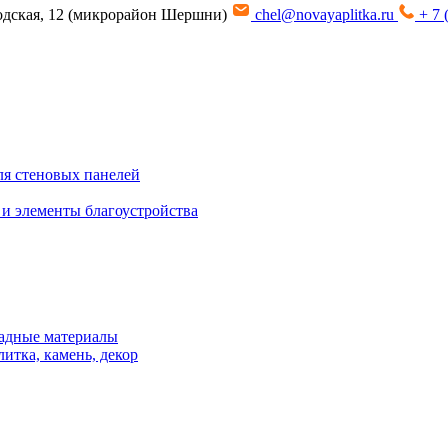
водская, 12 (микрорайон Шершни)
chel@novayaplitka.ru
+ 7 
я стеновых панелей
 и элементы благоустройства
адные материалы
итка, камень, декор