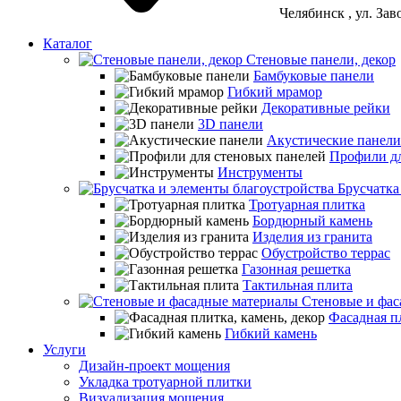
Челябинск
, ул. За
Каталог
Стеновые панели, декор
Бамбуковые панели
Гибкий мрамор
Декоративные рейки
3D панели
Акустические панели
Профили дл
Инструменты
Брусчатка
Тротуарная плитка
Бордюрный камень
Изделия из гранита
Обустройство террас
Газонная решетка
Тактильная плита
Стеновые и фас
Фасадная пл
Гибкий камень
Услуги
Дизайн-проект мощения
Укладка тротуарной плитки
Визуализация мощения