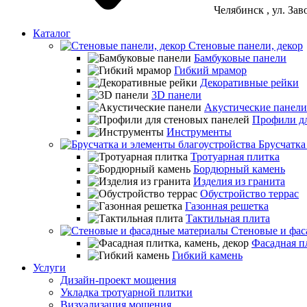
Челябинск
, ул. За
Каталог
Стеновые панели, декор
Бамбуковые панели
Гибкий мрамор
Декоративные рейки
3D панели
Акустические панели
Профили дл
Инструменты
Брусчатка
Тротуарная плитка
Бордюрный камень
Изделия из гранита
Обустройство террас
Газонная решетка
Тактильная плита
Стеновые и фас
Фасадная пл
Гибкий камень
Услуги
Дизайн-проект мощения
Укладка тротуарной плитки
Визуализация мощения