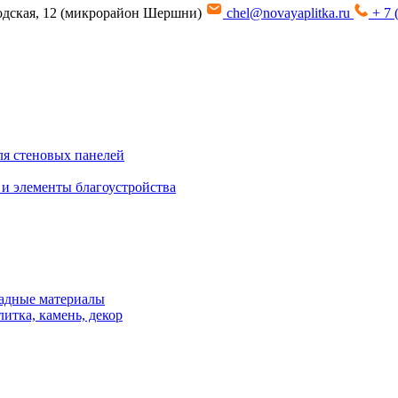
водская, 12 (микрорайон Шершни)
chel@novayaplitka.ru
+ 7 
я стеновых панелей
 и элементы благоустройства
адные материалы
итка, камень, декор