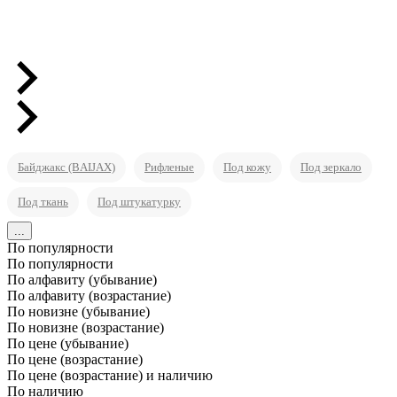
Байджакс (BAIJAX)
Рифленые
Под кожу
Под зеркало
Под ткань
Под штукатурку
...
По популярности
По популярности
По алфавиту (убывание)
По алфавиту (возрастание)
По новизне (убывание)
По новизне (возрастание)
По цене (убывание)
По цене (возрастание)
По цене (возрастание) и наличию
По наличию