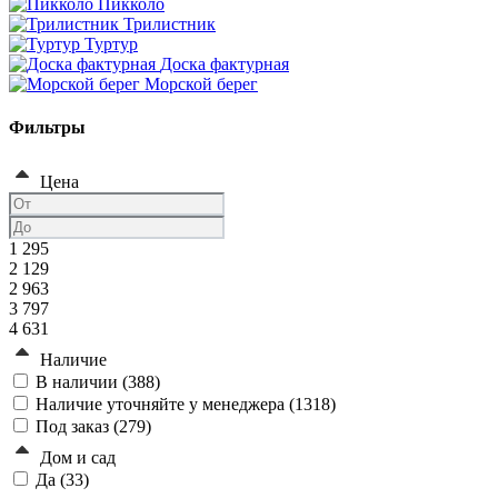
Пикколо
Трилистник
Туртур
Доска фактурная
Морской берег
Фильтры
Цена
1 295
2 129
2 963
3 797
4 631
Наличие
В наличии (
388
)
Наличие уточняйте у менеджера (
1318
)
Под заказ (
279
)
Дом и сад
Да (
33
)