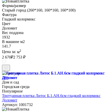
Форма/размер
Старый город (260*160, 160*160, 160*100)
Фактура
Гладкий колормикс
Цвет
Доломит
Вес поддона
1932
В машине м2
141.7
2
Цена за:
м
2 670
₽
2 753 ₽
В наличии
-3%
Дом и сад
Городская среда
Популярное
Тротуарная плитка Литос Б.1.АН.6см гладкий колормикс
Доломит
Артикул: 1001732