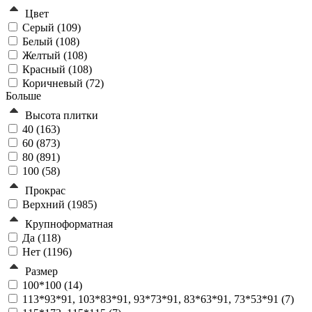
Цвет
Серый (
109
)
Белый (
108
)
Желтый (
108
)
Красный (
108
)
Коричневый (
72
)
Больше
Высота плитки
40 (
163
)
60 (
873
)
80 (
891
)
100 (
58
)
Прокрас
Верхний (
1985
)
Крупноформатная
Да (
118
)
Нет (
1196
)
Размер
100*100 (
14
)
113*93*91, 103*83*91, 93*73*91, 83*63*91, 73*53*91 (
7
)