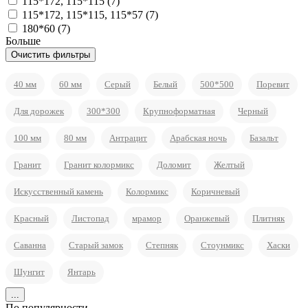
115*172, 115*115 (
7
)
115*172, 115*115, 115*57 (
7
)
180*60 (
7
)
Больше
40 мм
60 мм
Серый
Белый
500*500
Поревит
Для дорожек
300*300
Крупноформатная
Черный
100 мм
80 мм
Антрацит
Арабская ночь
Базальт
Гранит
Гранит колормикс
Доломит
Желтый
Искусственный камень
Колормикс
Коричневый
Красный
Листопад
мрамор
Оранжевый
Плитняк
Саванна
Старый замок
Степняк
Стоунмикс
Хаски
Шунгит
Янтарь
...
По популярности