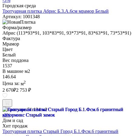
-3%
Городская среда
Тротуарная плитка Абрис Б.3.А.6см мрамор Белый
Артикул: 1001348
Форма/размер
Абрис (113*93*91, 103*83*91, 93*73*91, 83*63*91, 73*53*91)
Фактура
Мрамор
Цвет
Белый
Вес поддона
1537
В машине м2
146.64
2
Цена за:
м
2 670
₽
2 753 ₽
В наличии:
51.134 м2
-3%
Дом и сад
Хит продаж
Тротуарная плитка Старый Город Б.1.Фсм.6 гранитный