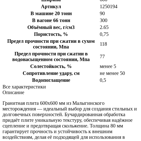
Артикул
1250194
В машине 20 тонн
90
В вагоне 66 тонн
300
Объёмный вес, г/см3
2.65
Пористость, %
0,75
Предел прочности при сжатии в сухом
118
состоянии, Мпа
Предел прочности при сжатии в
77
водонасыщенном состоянии, Мпа
Солестойкость, %
менее 5
Сопротивление удару, см
не менее 50
Водопоглащение
0,5
Все характеристики
Описание
Гранитная плита 600х600 мм из Малыгинского
месторождения — идеальный выбор для создания стильных и
долговечных поверхностей. Бучардированная обработка
придаёт плите уникальную текстуру, обеспечивая надёжное
сцепление и предотвращая скольжение. Толщина 80 мм
гарантирует прочность и устойчивость к внешним
воздействиям, делая её подходящей для использования в