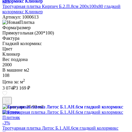
-3%
Тротуарная плитка Кирпич Б.2.П.8см 200х100х80 гладкий
колормикс Клинкер
Артикул: 1000613
Форма/размер
Прямоугольная (200*100)
Фактура
Гладкий колормикс
Цвет
Клинкер
Вес поддона
2000
В машине м2
108
2
Цена за:
м
3 074
₽
3 169 ₽
В наличии:
25.92 м2
-3%
Тротуарная плитка Литос Б.1.АН.6см гладкий колормикс