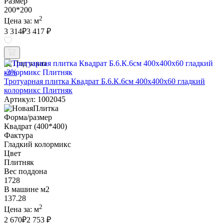
Размер
200*200
2
Цена за:
м
3 314
₽
3 417 ₽
Под заказ
-3%
Тротуарная плитка Квадрат Б.6.К.6см 400х400х60 гладкий
колормикс Плитняк
Артикул: 1002045
Форма/размер
Квадрат (400*400)
Фактура
Гладкий колормикс
Цвет
Плитняк
Вес поддона
1728
В машине м2
137.28
2
Цена за:
м
2 670
₽
2 753 ₽