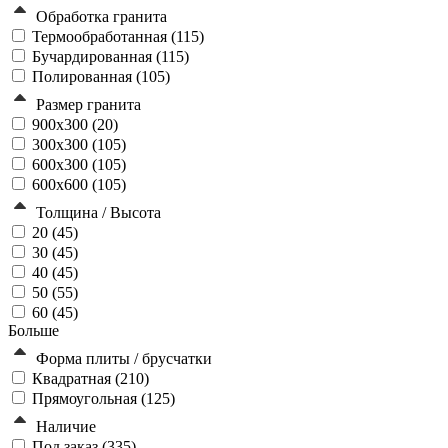
Обработка гранита
Термообработанная (
115
)
Бучардированная (
115
)
Полированная (
105
)
Размер гранита
900х300 (
20
)
300х300 (
105
)
600х300 (
105
)
600х600 (
105
)
Толщина / Высота
20 (
45
)
30 (
45
)
40 (
45
)
50 (
55
)
60 (
45
)
Больше
Форма плиты / брусчатки
Квадратная (
210
)
Прямоугольная (
125
)
Наличие
Под заказ (
335
)