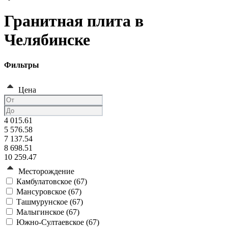
Гранитная плита в
Челябинске
Фильтры
Цена
4 015.61
5 576.58
7 137.54
8 698.51
10 259.47
Месторождение
Камбулатовское (
67
)
Мансуровское (
67
)
Ташмурунское (
67
)
Малыгинское (
67
)
Южно-Султаевское (
67
)