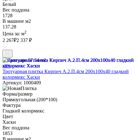
Белый
Вес поддона
1728
В машине м2
137.28
2
Цена за:
м
2 267
₽
2 337 ₽
В наличии:
57.54 м2
-3%
Тротуарная плитка Кирпич А.2.П.4см 200х100х40 гладкий
колормикс Хаски
Артикул: 1000409
Форма/размер
Прямоугольная (200*100)
Фактура
Гладкий колормикс
Цвет
Хаски
Вес поддона
1853
В машине м2