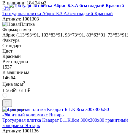
В наличии:
184.24 м2
-3%
Тротуарная плитка Абрис Б.3.А.6см гладкий Красный
Артикул: 1001303
Форма/размер
Абрис (113*93*91, 103*83*91, 93*73*91, 83*63*91, 73*53*91)
Фактура
Стандарт
Цвет
Красный
Вес поддона
1537
В машине м2
146.64
2
Цена за:
м
1 563
₽
1 611 ₽
В наличии
-3%
Тротуарная плитка Квадрат Б.1.К.8см 300х300х80 гранитный
колормикс Янтарь
Артикул: 1001136