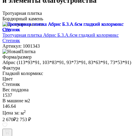
и элементы благоустройства
Тротуарная плитка
Бордюрный камень
Изделия из гранита
-3%
Тротуарная плитка Абрис Б.3.А.6см гладкий колормикс
Степняк
Артикул: 1001343
Форма/размер
Абрис (113*93*91, 103*83*91, 93*73*91, 83*63*91, 73*53*91)
Фактура
Гладкий колормикс
Цвет
Степняк
Вес поддона
1537
В машине м2
146.64
2
Цена за:
м
2 670
₽
2 753 ₽