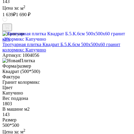
143
2
Цена за:
м
1 639
₽
1 690 ₽
В наличии
-3%
Тротуарная плитка Квадрат Б.5.К.6см 500х500х60 гранит
колормикс Капучино
Артикул: 1004056
Форма/размер
Квадрат (500*500)
Фактура
Гранит колормикс
Цвет
Капучино
Вес поддона
1803
В машине м2
143
Размер
500*500
2
Цена за:
м