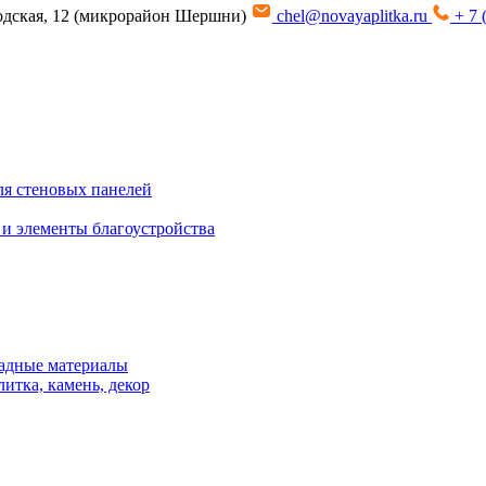
водская, 12 (микрорайон Шершни)
chel@novayaplitka.ru
+ 7 
я стеновых панелей
 и элементы благоустройства
адные материалы
итка, камень, декор