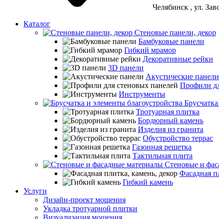
Челябинск
, ул. За
Каталог
Стеновые панели, декор
Бамбуковые панели
Гибкий мрамор
Декоративные рейки
3D панели
Акустические панели
Профили дл
Инструменты
Брусчатка
Тротуарная плитка
Бордюрный камень
Изделия из гранита
Обустройство террас
Газонная решетка
Тактильная плита
Стеновые и фас
Фасадная пл
Гибкий камень
Услуги
Дизайн-проект мощения
Укладка тротуарной плитки
Визуализация мощения