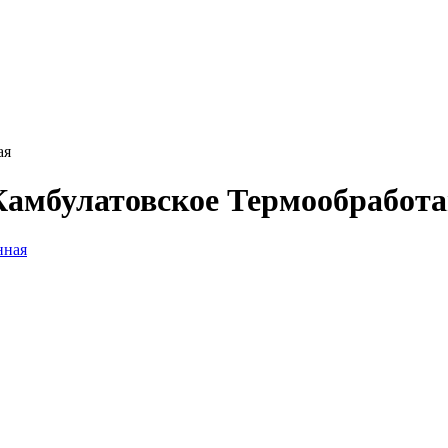
ая
Камбулатовское Термообработ