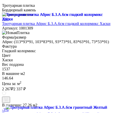
Тротуарная плитка
Бордюрный камень
Газонная решетка
-3%
Тротуарная плитка Абрис Б.3.А.6см гладкий колормикс Хаски
Артикул: 1001309
Форма/размер
Абрис (113*93*91, 103*83*91, 93*73*91, 83*63*91, 73*53*91)
Фактура
Гладкий колормикс
Цвет
Хаски
Вес поддона
1537
В машине м2
146.64
2
Цена за:
м
2 267
₽
2 337 ₽
В наличии:
27.26 м2
-3%