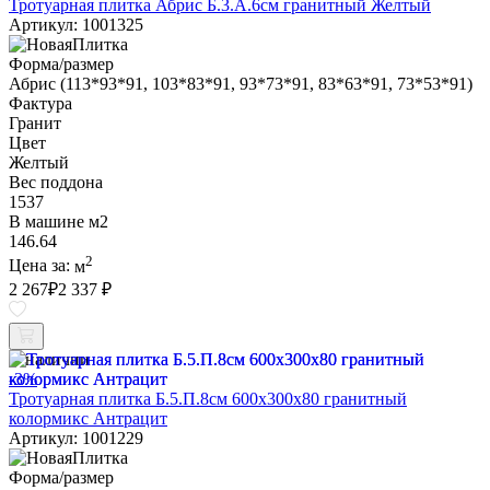
Тротуарная плитка Абрис Б.3.А.6см гранитный Желтый
Артикул: 1001325
Форма/размер
Абрис (113*93*91, 103*83*91, 93*73*91, 83*63*91, 73*53*91)
Фактура
Гранит
Цвет
Желтый
Вес поддона
1537
В машине м2
146.64
2
Цена за:
м
2 267
₽
2 337 ₽
В наличии
-3%
Тротуарная плитка Б.5.П.8см 600х300х80 гранитный
колормикс Антрацит
Артикул: 1001229
Форма/размер