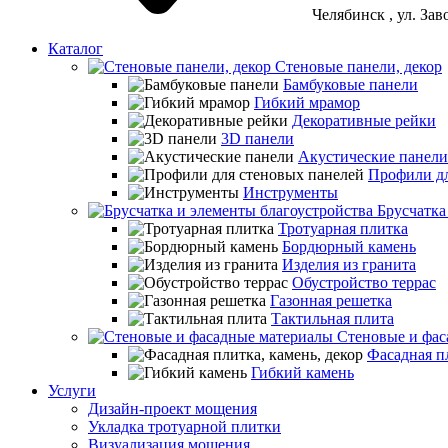
Челябинск
, ул. За
Каталог
Стеновые панели, декор
Бамбуковые панели
Гибкий мрамор
Декоративные рейки
3D панели
Акустические панели
Профили дл
Инструменты
Брусчатка
Тротуарная плитка
Бордюрный камень
Изделия из гранита
Обустройство террас
Газонная решетка
Тактильная плита
Стеновые и фас
Фасадная пл
Гибкий камень
Услуги
Дизайн-проект мощения
Укладка тротуарной плитки
Визуализация мощения