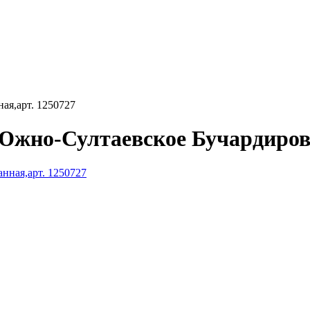
ая,арт. 1250727
Южно-Султаевское Бучардирова