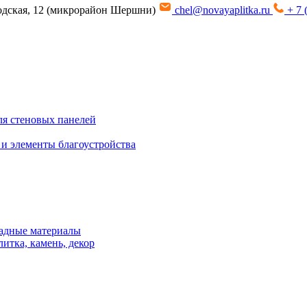
водская, 12 (микрорайон Шершни)
chel@novayaplitka.ru
+ 7 
я стеновых панелей
 и элементы благоустройства
адные материалы
итка, камень, декор