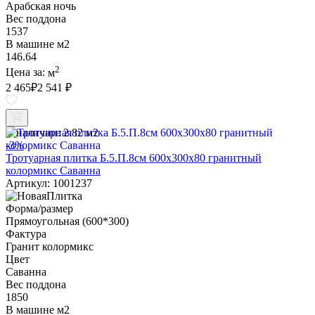
Арабская ночь
Вес поддона
1537
В машине м2
146.64
2
Цена за:
м
2 465
₽
2 541 ₽
В наличии:
2.82 м2
-3%
Тротуарная плитка Б.5.П.8см 600х300х80 гранитный
колормикс Саванна
Артикул: 1001237
Форма/размер
Прямоугольная (600*300)
Фактура
Гранит колормикс
Цвет
Саванна
Вес поддона
1850
В машине м2