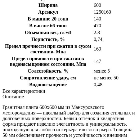
Ширина
600
Артикул
1250160
В машине 20 тонн
140
В вагоне 66 тонн
470
Объёмный вес, г/см3
2.8
Пористость, %
0,74
Предел прочности при сжатии в сухом
169
состоянии, Мпа
Предел прочности при сжатии в
147
водонасыщенном состоянии, Мпа
Солестойкость, %
менее 5
Сопротивление удару, см
не менее 50
Водопоглащение
0,48
Все характеристики
Описание
Гранитная плита 600х600 мм из Мансуровского
месторождения — идеальный выбор для создания стильных и
долговечных поверхностей. Белый оттенок и квадратная
форма придают изделию элегантность и универсальность,
подходящую для любого интерьера или экстерьера. Толщина
50 мм обеспечивает прочность и устойчивость к внешним