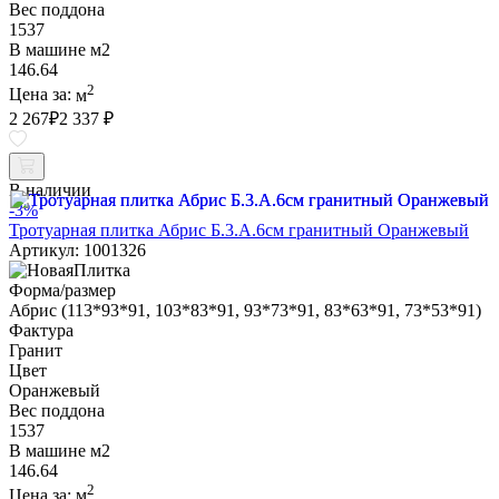
Вес поддона
1537
В машине м2
146.64
2
Цена за:
м
2 267
₽
2 337 ₽
В наличии
-3%
Тротуарная плитка Абрис Б.3.А.6см гранитный Оранжевый
Артикул: 1001326
Форма/размер
Абрис (113*93*91, 103*83*91, 93*73*91, 83*63*91, 73*53*91)
Фактура
Гранит
Цвет
Оранжевый
Вес поддона
1537
В машине м2
146.64
2
Цена за:
м