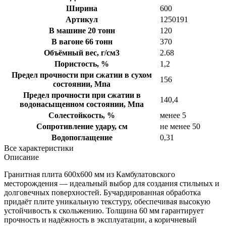
Ширина
600
Артикул
1250191
В машине 20 тонн
120
В вагоне 66 тонн
370
Объёмный вес, г/см3
2.68
Пористость, %
1,2
Предел прочности при сжатии в сухом
156
состоянии, Мпа
Предел прочности при сжатии в
140,4
водонасыщенном состоянии, Мпа
Солестойкость, %
менее 5
Сопротивление удару, см
не менее 50
Водопоглащение
0,31
Все характеристики
Описание
Гранитная плита 600х600 мм из Камбулатовского
месторождения — идеальный выбор для создания стильных и
долговечных поверхностей. Бучардированная обработка
придаёт плите уникальную текстуру, обеспечивая высокую
устойчивость к скольжению. Толщина 60 мм гарантирует
прочность и надёжность в эксплуатации, а коричневый