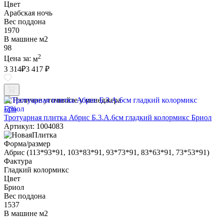
Цвет
Арабская ночь
Вес поддона
1970
В машине м2
98
2
Цена за:
м
3 314
₽
3 417 ₽
Наличие уточняйте у менеджера
-3%
Тротуарная плитка Абрис Б.3.А.6см гладкий колормикс Бриол
Артикул: 1004083
Форма/размер
Абрис (113*93*91, 103*83*91, 93*73*91, 83*63*91, 73*53*91)
Фактура
Гладкий колормикс
Цвет
Бриол
Вес поддона
1537
В машине м2