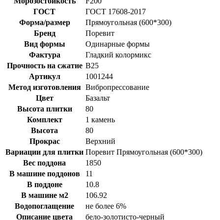
Морозостойкость
F200
ГОСТ
ГОСТ 17608-2017
Форма/размер
Прямоугольная (600*300)
Бренд
Поревит
Вид формы
Одинарные формы
Фактура
Гладкий колормикс
Прочность на сжатие
B25
Артикул
1001244
Метод изготовления
Вибропрессование
Цвет
Базальт
Высота плитки
80
Комплект
1 камень
Высота
80
Прокрас
Верхний
Вариации для плитки
Поревит Прямоугольная (600*300)
Вес поддона
1850
В машине поддонов
11
В поддоне
10.8
В машине м2
106.92
Водопоглащение
не более 6%
Описание цвета
бело-золотисто-черный