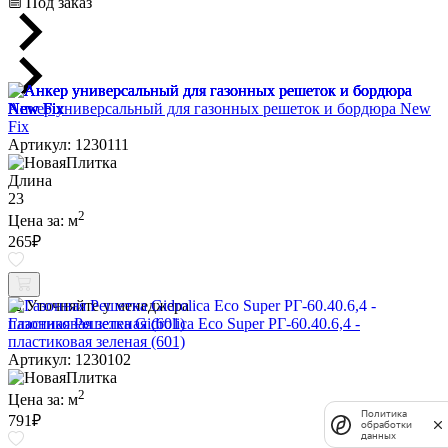
Под заказ
Анкер универсальный для газонных решеток и бордюра New
Fix
Артикул: 1230111
Длина
23
2
Цена за:
м
265
₽
Уточняйте у менеджера
Газонная Решетка Gidrolica Eco Super РГ-60.40.6,4 -
пластиковая зеленая (601)
Артикул: 1230102
2
Цена за:
м
Политика
791
₽
обработки
данных