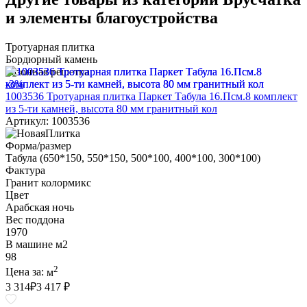
и элементы благоустройства
Тротуарная плитка
Бордюрный камень
Газонная решетка
-3%
1003536 Тротуарная плитка Паркет Табула 16.Псм.8 комплект
из 5-ти камней, высота 80 мм гранитный кол
Артикул: 1003536
Форма/размер
Табула (650*150, 550*150, 500*100, 400*100, 300*100)
Фактура
Гранит колормикс
Цвет
Арабская ночь
Вес поддона
1970
В машине м2
98
2
Цена за:
м
3 314
₽
3 417 ₽