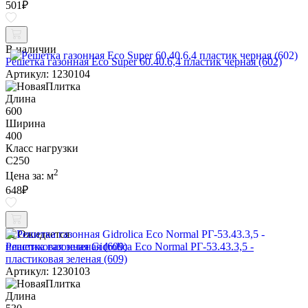
501
₽
В наличии
Решетка газонная Eco Super 60.40.6,4 пластик черная (602)
Артикул: 1230104
Длина
600
Ширина
400
Класс нагрузки
C250
2
Цена за:
м
648
₽
Ожидается
Решетка газонная Gidrolica Eco Normal РГ-53.43.3,5 -
пластиковая зеленая (609)
Артикул: 1230103
Длина