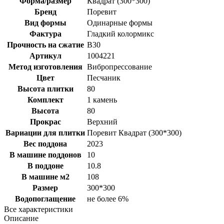
Форма/размер
Квадрат (300*300)
Бренд
Поревит
Вид формы
Одинарные формы
Фактура
Гладкий колормикс
Прочность на сжатие
B30
Артикул
1004221
Метод изготовления
Вибропрессование
Цвет
Песчаник
Высота плитки
80
Комплект
1 камень
Высота
80
Прокрас
Верхний
Вариации для плитки
Поревит Квадрат (300*300)
Вес поддона
2023
В машине поддонов
10
В поддоне
10.8
В машине м2
108
Размер
300*300
Водопоглащение
не более 6%
Все характеристики
Описание