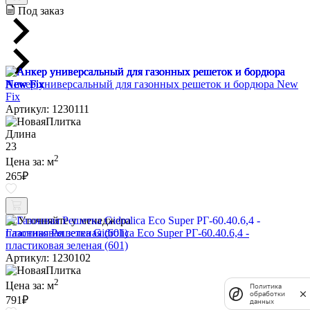
Под заказ
Анкер универсальный для газонных решеток и бордюра New
Fix
Артикул: 1230111
Длина
23
2
Цена за:
м
265
₽
Уточняйте у менеджера
Газонная Решетка Gidrolica Eco Super РГ-60.40.6,4 -
пластиковая зеленая (601)
Артикул: 1230102
2
Цена за:
м
Политика
обработки
791
₽
данных