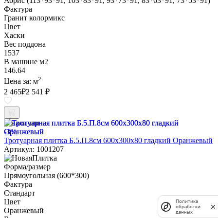
Абрис (113*93*91, 103*83*91, 93*73*91, 83*63*91, 73*53*91)
Фактура
Гранит колормикс
Цвет
Хаски
Вес поддона
1537
В машине м2
146.64
2
Цена за:
м
2 465
₽
2 541 ₽
В наличии
-3%
Тротуарная плитка Б.5.П.8см 600х300х80 гладкий Оранжевый
Артикул: 1001207
Форма/размер
Прямоугольная (600*300)
Фактура
Стандарт
Цвет
Политика
обработки
Оранжевый
данных