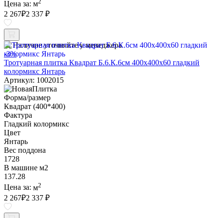
2
Цена за:
м
2 267
₽
2 337 ₽
Наличие уточняйте у менеджера
-3%
Тротуарная плитка Квадрат Б.6.К.6см 400х400х60 гладкий
колормикс Янтарь
Артикул: 1002015
Форма/размер
Квадрат (400*400)
Фактура
Гладкий колормикс
Цвет
Янтарь
Вес поддона
1728
В машине м2
137.28
2
Цена за:
м
2 267
₽
2 337 ₽