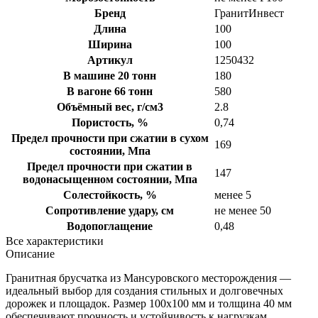
Бренд
ГранитИнвест
Длина
100
Ширина
100
Артикул
1250432
В машине 20 тонн
180
В вагоне 66 тонн
580
Объёмный вес, г/см3
2.8
Пористость, %
0,74
Предел прочности при сжатии в сухом
169
состоянии, Мпа
Предел прочности при сжатии в
147
водонасыщенном состоянии, Мпа
Солестойкость, %
менее 5
Сопротивление удару, см
не менее 50
Водопоглащение
0,48
Все характеристики
Описание
Гранитная брусчатка из Мансуровского месторождения —
идеальный выбор для создания стильных и долговечных
дорожек и площадок. Размер 100х100 мм и толщина 40 мм
обеспечивают прочность и устойчивость к нагрузкам.