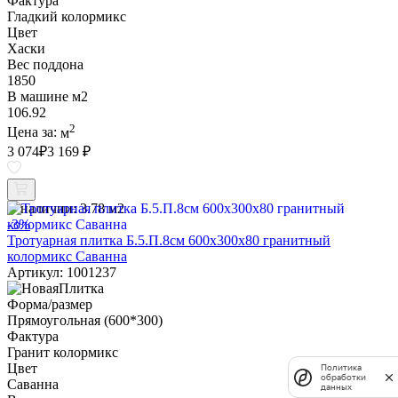
Фактура
Гладкий колормикс
Цвет
Хаски
Вес поддона
1850
В машине м2
106.92
2
Цена за:
м
3 074
₽
3 169 ₽
В наличии:
3.78 м2
-3%
Тротуарная плитка Б.5.П.8см 600х300х80 гранитный
колормикс Саванна
Артикул: 1001237
Форма/размер
Прямоугольная (600*300)
Фактура
Гранит колормикс
Цвет
Политика
обработки
Саванна
данных