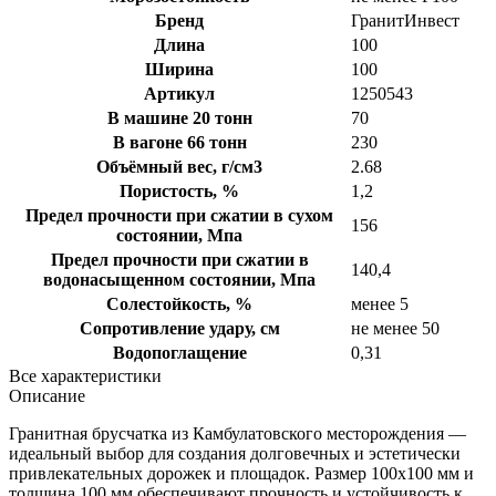
Бренд
ГранитИнвест
Длина
100
Ширина
100
Артикул
1250543
В машине 20 тонн
70
В вагоне 66 тонн
230
Объёмный вес, г/см3
2.68
Пористость, %
1,2
Предел прочности при сжатии в сухом
156
состоянии, Мпа
Предел прочности при сжатии в
140,4
водонасыщенном состоянии, Мпа
Солестойкость, %
менее 5
Сопротивление удару, см
не менее 50
Водопоглащение
0,31
Все характеристики
Описание
Гранитная брусчатка из Камбулатовского месторождения —
идеальный выбор для создания долговечных и эстетически
привлекательных дорожек и площадок. Размер 100х100 мм и
толщина 100 мм обеспечивают прочность и устойчивость к