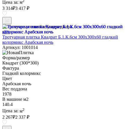
2
Цена за:
м
3 314
₽
3 417 ₽
Наличие уточняйте у менеджера
-3%
Тротуарная плитка Квадрат Б.1.К.6см 300х300х60 гладкий
колормикс Арабская ночь
Артикул: 1001014
Форма/размер
Квадрат (300*300)
Фактура
Гладкий колормикс
Цвет
Арабская ночь
Вес поддона
1978
В машине м2
140.4
2
Цена за:
м
2 267
₽
2 337 ₽