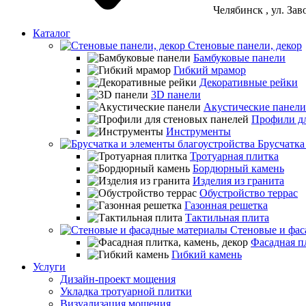
Челябинск
, ул. За
Каталог
Стеновые панели, декор
Бамбуковые панели
Гибкий мрамор
Декоративные рейки
3D панели
Акустические панели
Профили дл
Инструменты
Брусчатка
Тротуарная плитка
Бордюрный камень
Изделия из гранита
Обустройство террас
Газонная решетка
Тактильная плита
Стеновые и фас
Фасадная пл
Гибкий камень
Услуги
Дизайн-проект мощения
Укладка тротуарной плитки
Визуализация мощения