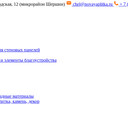
водская, 12 (микрорайон Шершни)
chel@novayaplitka.ru
+ 7 
я стеновых панелей
 и элементы благоустройства
адные материалы
итка, камень, декор