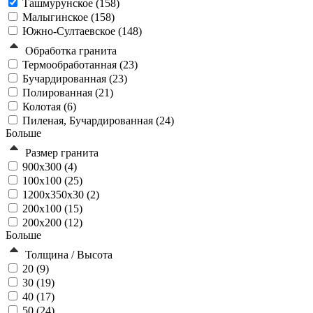
Ташмурунское (
158
)
Малыгинское (
158
)
Южно-Султаевское (
148
)
Обработка гранита
Термообработанная (
23
)
Бучардированная (
23
)
Полированная (
21
)
Колотая (
6
)
Пиленая, Бучардированная (
24
)
Больше
Размер гранита
900х300 (
4
)
100х100 (
25
)
1200x350x30 (
2
)
200х100 (
15
)
200х200 (
12
)
Больше
Толщина / Высота
20 (
9
)
30 (
19
)
40 (
17
)
50 (
24
)