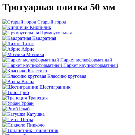
Тротуарная плитка 50 мм
Старый город
Кирпичик
Прямоугольная
Квадратная
Литос
Абрис
Мозайка
Паркет мелкоформатный
Паркет крупноформатный
Классико
Классико круговая
Волна
Шестигранник
Трио
Трапеция
Урбан
Ромб
Катушка
Петра
Пикколо
Трилистник