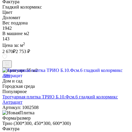
Фактура
Гладкий колормикс
Цвет
Доломит
Вес поддона
1942
В машине м2
143
2
Цена за:
м
2 670
₽
2 753 ₽
В наличии:
55 м2
-3%
Дом и сад
Городская среда
Популярное
Тротуарная плитка ТРИО Б.10.Фсм.6 гладкий колормикс
Антрацит
Артикул: 1002508
Форма/размер
Трио (300*300, 450*300, 600*300)
Фактура