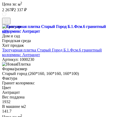
2
Цена за:
м
2 267
₽
2 337 ₽
В наличии
-3%
Дом и сад
Городская среда
Хит продаж
Тротуарная плитка Старый Город Б.1.Фсм.6 гранитный
колормикс Антрацит
Артикул: 1000230
Форма/размер
Старый город (260*160, 160*160, 160*100)
Фактура
Гранит колормикс
Цвет
Антрацит
Вес поддона
1932
В машине м2
141.7
2
Цена за:
м