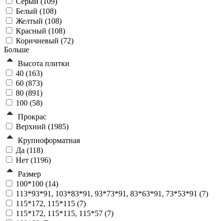
Серый (
109
)
Белый (
108
)
Желтый (
108
)
Красный (
108
)
Коричневый (
72
)
Больше
Высота плитки
40 (
163
)
60 (
873
)
80 (
891
)
100 (
58
)
Прокрас
Верхний (
1985
)
Крупноформатная
Да (
118
)
Нет (
1196
)
Размер
100*100 (
14
)
113*93*91, 103*83*91, 93*73*91, 83*63*91, 73*53*91 (
7
)
115*172, 115*115 (
7
)
115*172, 115*115, 115*57 (
7
)