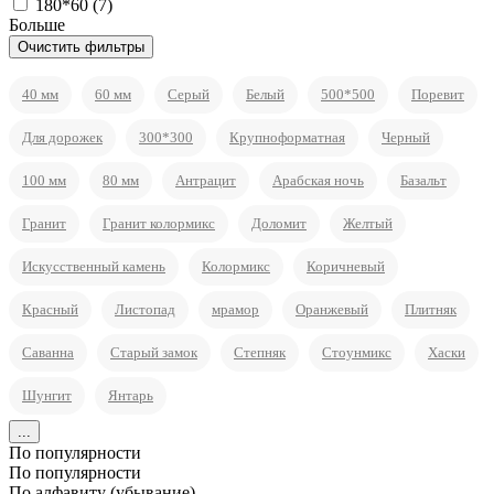
180*60 (
7
)
Больше
40 мм
60 мм
Серый
Белый
500*500
Поревит
Для дорожек
300*300
Крупноформатная
Черный
100 мм
80 мм
Антрацит
Арабская ночь
Базальт
Гранит
Гранит колормикс
Доломит
Желтый
Искусственный камень
Колормикс
Коричневый
Красный
Листопад
мрамор
Оранжевый
Плитняк
Саванна
Старый замок
Степняк
Стоунмикс
Хаски
Шунгит
Янтарь
...
По популярности
По популярности
По алфавиту (убывание)