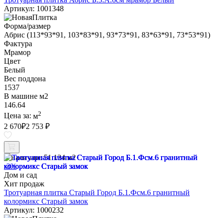
Артикул: 1001348
Форма/размер
Абрис (113*93*91, 103*83*91, 93*73*91, 83*63*91, 73*53*91)
Фактура
Мрамор
Цвет
Белый
Вес поддона
1537
В машине м2
146.64
2
Цена за:
м
2 670
₽
2 753 ₽
В наличии:
51.134 м2
-3%
Дом и сад
Хит продаж
Тротуарная плитка Старый Город Б.1.Фсм.6 гранитный
колормикс Старый замок
Артикул: 1000232