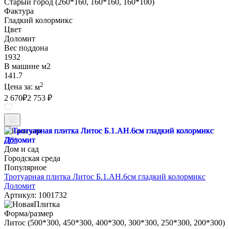
Старый город (260*160, 160*160, 160*100)
Фактура
Гладкий колормикс
Цвет
Доломит
Вес поддона
1932
В машине м2
141.7
2
Цена за:
м
2 670
₽
2 753 ₽
В наличии
-3%
Дом и сад
Городская среда
Популярное
Тротуарная плитка Литос Б.1.АН.6см гладкий колормикс
Доломит
Артикул: 1001732
Форма/размер
Литос (500*300, 450*300, 400*300, 300*300, 250*300, 200*300)