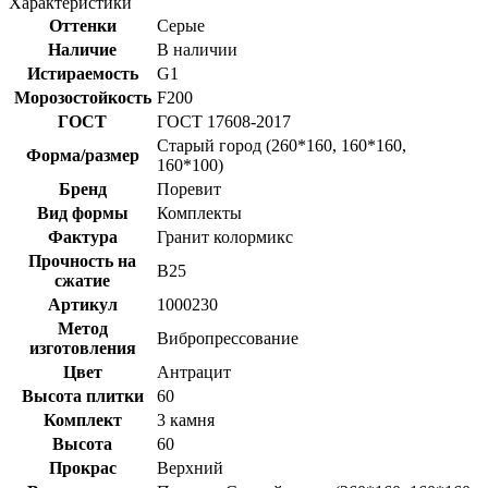
Характеристики
Оттенки
Серые
Наличие
В наличии
Истираемость
G1
Морозостойкость
F200
ГОСТ
ГОСТ 17608-2017
Старый город (260*160, 160*160,
Форма/размер
160*100)
Бренд
Поревит
Вид формы
Комплекты
Фактура
Гранит колормикс
Прочность на
B25
сжатие
Артикул
1000230
Метод
Вибропрессование
изготовления
Цвет
Антрацит
Высота плитки
60
Комплект
3 камня
Высота
60
Прокрас
Верхний