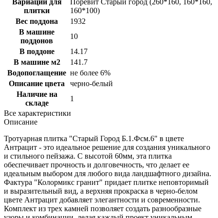
Вариации для
Поревит Старый город (260*160, 160*160,
плитки
160*100)
Вес поддона
1932
В машине
10
поддонов
В поддоне
14.17
В машине м2
141.7
Водопоглащение
не более 6%
Описание цвета
черно-белый
Наличие на
1
складе
Все характеристики
Описание
Тротуарная плитка "Старый Город Б.1.Фсм.6" в цвете
Антрацит - это идеальное решение для создания уникального
и стильного пейзажа. С высотой 60мм, эта плитка
обеспечивает прочность и долговечность, что делает ее
идеальным выбором для любого вида ландшафтного дизайна.
Фактура "Колормикс гранит" придает плитке неповторимый
и выразительный вид, а верхняя прокраска в черно-белом
цвете Антрацит добавляет элегантности и современности.
Комплект из трех камней позволяет создать разнообразные
узоры и комбинации, делая каждый проект уникальным.