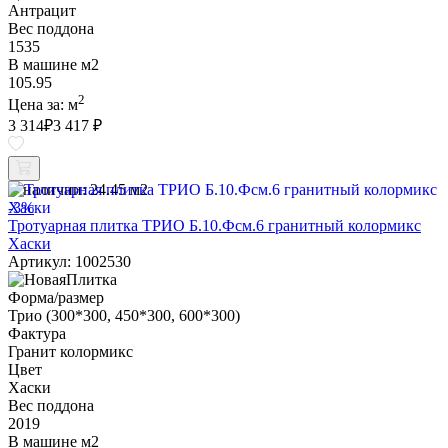
Антрацит
Вес поддона
1535
В машине м2
105.95
2
Цена за:
м
3 314
₽
3 417 ₽
В наличии:
24.45 м2
-3%
Тротуарная плитка ТРИО Б.10.Фсм.6 гранитный колормикс
Хаски
Артикул: 1002530
Форма/размер
Трио (300*300, 450*300, 600*300)
Фактура
Гранит колормикс
Цвет
Хаски
Вес поддона
2019
В машине м2