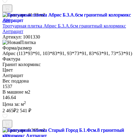
В наличии:
41.32 м2
-3%
Тротуарная плитка Абрис Б.3.А.6см гранитный колормикс
Антрацит
Артикул: 1001330
Форма/размер
Абрис (113*93*91, 103*83*91, 93*73*91, 83*63*91, 73*53*91)
Фактура
Гранит колормикс
Цвет
Антрацит
Вес поддона
1537
В машине м2
146.64
2
Цена за:
м
2 465
₽
2 541 ₽
В наличии:
6.365 м2
-3%