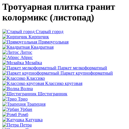
Тротуарная плитка гранит
колормикс (листопад)
Старый город
Кирпичик
Прямоугольная
Квадратная
Литос
Абрис
Мозайка
Паркет мелкоформатный
Паркет крупноформатный
Классико
Классико круговая
Волна
Шестигранник
Трио
Трапеция
Урбан
Ромб
Катушка
Петра