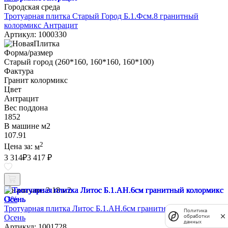
Городская среда
Тротуарная плитка Старый Город Б.1.Фсм.8 гранитный
колормикс Антрацит
Артикул: 1000330
Форма/размер
Старый город (260*160, 160*160, 160*100)
Фактура
Гранит колормикс
Цвет
Антрацит
Вес поддона
1852
В машине м2
107.91
2
Цена за:
м
3 314
₽
3 417 ₽
В наличии:
2.18 м2
-3%
Тротуарная плитка Литос Б.1.АН.6см гранитный колормикс
Политика
Осень
обработки
данных
Артикул: 1001728