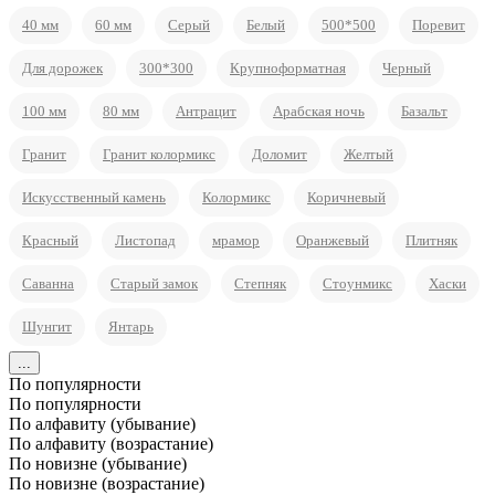
40 мм
60 мм
Серый
Белый
500*500
Поревит
Для дорожек
300*300
Крупноформатная
Черный
100 мм
80 мм
Антрацит
Арабская ночь
Базальт
Гранит
Гранит колормикс
Доломит
Желтый
Искусственный камень
Колормикс
Коричневый
Красный
Листопад
мрамор
Оранжевый
Плитняк
Саванна
Старый замок
Степняк
Стоунмикс
Хаски
Шунгит
Янтарь
...
По популярности
По популярности
По алфавиту (убывание)
По алфавиту (возрастание)
По новизне (убывание)
По новизне (возрастание)