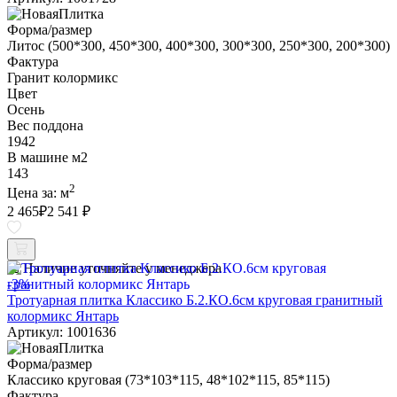
Форма/размер
Литос (500*300, 450*300, 400*300, 300*300, 250*300, 200*300)
Фактура
Гранит колормикс
Цвет
Осень
Вес поддона
1942
В машине м2
143
2
Цена за:
м
2 465
₽
2 541 ₽
Наличие уточняйте у менеджера
-3%
Тротуарная плитка Классико Б.2.КО.6см круговая гранитный
колормикс Янтарь
Артикул: 1001636
Форма/размер
Классико круговая (73*103*115, 48*102*115, 85*115)
Фактура