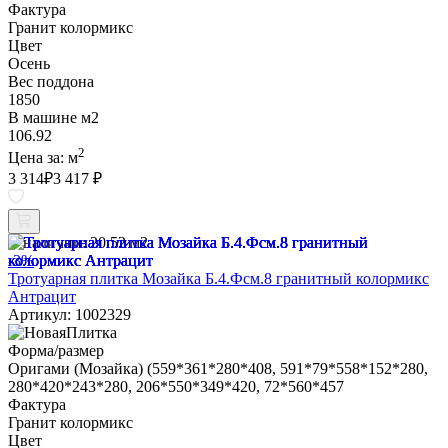
Фактура
Гранит колормикс
Цвет
Осень
Вес поддона
1850
В машине м2
106.92
2
Цена за:
м
3 314
₽
3 417 ₽
В наличии:
20.52 м2
-3%
Тротуарная плитка Мозайка Б.4.Фсм.8 гранитный колормикс
Антрацит
Артикул: 1002329
Форма/размер
Оригами (Мозайка) (559*361*280*408, 591*79*558*152*280,
280*420*243*280, 206*550*349*420, 72*560*457
Фактура
Гранит колормикс
Цвет