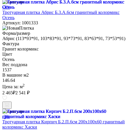
В наличии
-3%
Тротуарная плитка Абрис Б.3.А.6см гранитный колормикс
Осень
Артикул: 1001333
Форма/размер
Абрис (113*93*91, 103*83*91, 93*73*91, 83*63*91, 73*53*91)
Фактура
Гранит колормикс
Цвет
Осень
Вес поддона
1537
В машине м2
146.64
2
Цена за:
м
2 465
₽
2 541 ₽
В наличии
-3%
Тротуарная плитка Кирпич Б.2.П.6см 200х100х60 гранитный
колормикс Хаски