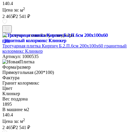
140.4
2
Цена за:
м
2 465
₽
2 541 ₽
Наличие уточняйте у менеджера
-3%
Тротуарная плитка Кирпич Б.2.П.6см 200х100х60 гранитный
колормикс Клинкер
Артикул: 1000535
Форма/размер
Прямоугольная (200*100)
Фактура
Гранит колормикс
Цвет
Клинкер
Вес поддона
1895
В машине м2
140.4
2
Цена за:
м
2 465
₽
2 541 ₽