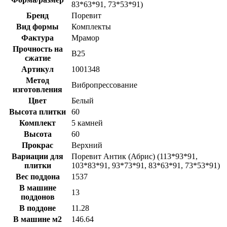
83*63*91, 73*53*91)
Бренд
Поревит
Вид формы
Комплекты
Фактура
Мрамор
Прочность на
B25
сжатие
Артикул
1001348
Метод
Вибропрессование
изготовления
Цвет
Белый
Высота плитки
60
Комплект
5 камней
Высота
60
Прокрас
Верхний
Вариации для
Поревит Антик (Абрис) (113*93*91,
плитки
103*83*91, 93*73*91, 83*63*91, 73*53*91)
Вес поддона
1537
В машине
13
поддонов
В поддоне
11.28
В машине м2
146.64