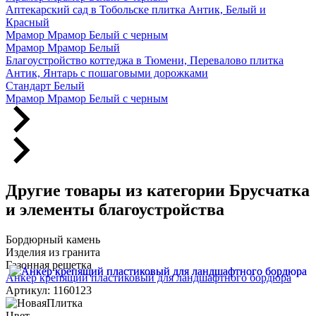
Аптекарский сад в Тобольске плитка Антик, Белый и
Красный
Мрамор Мрамор Белый с черным
Мрамор Мрамор Белый
Благоустройство коттеджа в Тюмени, Перевалово плитка
Антик, Янтарь с пошаговыми дорожками
Стандарт Белый
Мрамор Мрамор Белый с черным
Другие товары из категории Брусчатка
и элементы благоустройства
Бордюрный камень
Изделия из гранита
Газонная решетка
Анкер крепящий пластиковый для ландшафтного бордюра
Артикул: 1160123
Цвет