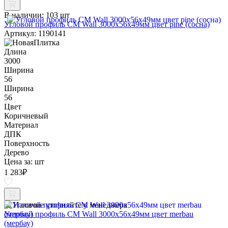
В наличии:
103 шт
Угловой профиль CM Wall 3000х56х49мм цвет pine (сосна)
Артикул: 1190141
Длина
3000
Ширина
56
Ширина
56
Цвет
Коричневый
Материал
ДПК
Поверхность
Дерево
Цена за:
шт
1 283
₽
Наличие уточняйте у менеджера
Угловой профиль CM Wall 3000х56х49мм цвет merbau
(мербау)