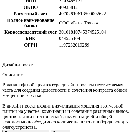
ИНН
7203485177
ОКПО
40935812
Расчетный счет
40702810613500002622
Полное наименование
ООО «Банк Точка»
банка
Корреспондентский счет
30101810745374525104
БИК
044525104
ОГРН
1197232019269
Дизайн-проект
Описание
В ландшафтной архитектуре дизайн проекты неотъемлемая
часть для создания целостности и сочетания контраста общей
концепции участка.
В дизайн проект входит визуализация мощения тротуарной
плитки на участке, комбинация и сочетания различных видов,
цветов плитки с технической документацией и общей
ведомостью необходимого количества плитки и бордюров для
благоустройства.