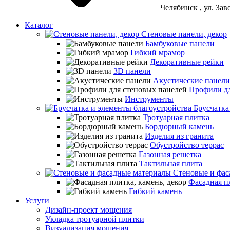
Челябинск
, ул. За
Каталог
Стеновые панели, декор
Бамбуковые панели
Гибкий мрамор
Декоративные рейки
3D панели
Акустические панели
Профили дл
Инструменты
Брусчатка
Тротуарная плитка
Бордюрный камень
Изделия из гранита
Обустройство террас
Газонная решетка
Тактильная плита
Стеновые и фас
Фасадная пл
Гибкий камень
Услуги
Дизайн-проект мощения
Укладка тротуарной плитки
Визуализация мощения