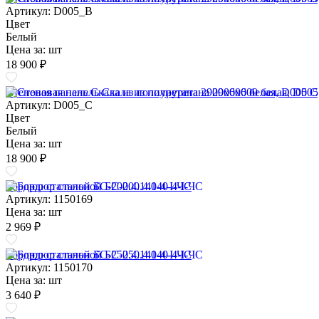
Артикул: D005_B
Цвет
Белый
Цена за:
шт
18 900 ₽
Стеновая панель Скала из полиуретана 2900х600 белая, D005 C
Артикул: D005_C
Цвет
Белый
Цена за:
шт
18 900 ₽
Бордюр стальной БС-200.4.140-4-I-ЧС
Артикул: 1150169
Цена за:
шт
2 969 ₽
Бордюр стальной БС-250.4.140-4-I-ЧС
Артикул: 1150170
Цена за:
шт
3 640 ₽