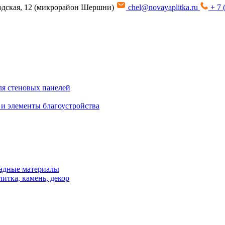
водская, 12 (микрорайон Шершни)
chel@novayaplitka.ru
+ 7 
я стеновых панелей
 и элементы благоустройства
адные материалы
итка, камень, декор