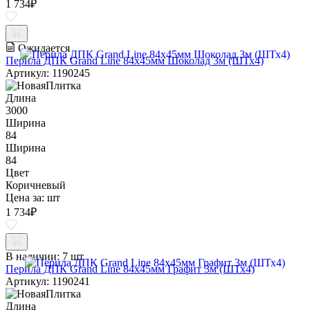
1 734
₽
Ожидается
Перила ДПК Grand Line 84х45мм Шоколад 3м (ШТх4)
Артикул: 1190245
Длина
3000
Ширина
84
Ширина
84
Цвет
Коричневый
Цена за:
шт
1 734
₽
В наличии:
7 шт
Перила ДПК Grand Line 84х45мм Графит 3м (ШТх4)
Артикул: 1190241
Длина