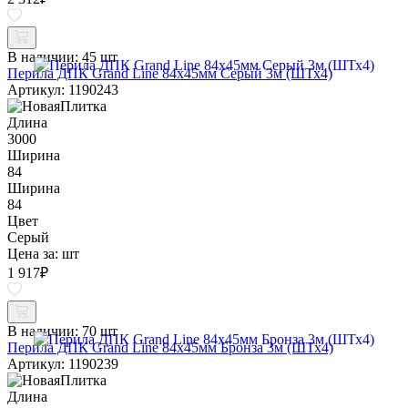
В наличии:
45 шт
Перила ДПК Grand Line 84х45мм Серый 3м (ШТх4)
Артикул: 1190243
Длина
3000
Ширина
84
Ширина
84
Цвет
Серый
Цена за:
шт
1 917
₽
В наличии:
70 шт
Перила ДПК Grand Line 84х45мм Бронза 3м (ШТх4)
Артикул: 1190239
Длина