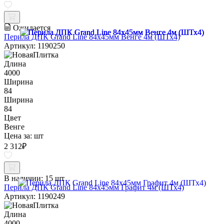
Ожидается
Перила ДПК Grand Line 84х45мм Венге 4м (ШТх4)
Артикул: 1190250
Длина
4000
Ширина
84
Ширина
84
Цвет
Венге
Цена за:
шт
2 312
₽
В наличии:
15 шт
Перила ДПК Grand Line 84х45мм Графит 4м (ШТх4)
Артикул: 1190249
Длина
4000