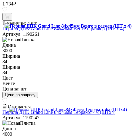
1 734
₽
В наличии:
4 шт
Перила ДПК Grand Line 84х45мм Венге в размер (ШТ х 4)
Артикул: 1190261
Длина
3000
Ширина
84
Ширина
84
Цвет
Венге
Цена за:
шт
Цена по запросу
Ожидается
Перила ДПК Grand Line 84х45мм Терракот 4м (ШТх4)
Артикул: 1190247
Длина
4000