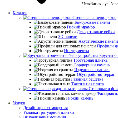
Челябинск
, ул. За
Каталог
Стеновые панели, декор
Бамбуковые панели
Гибкий мрамор
Декоративные рейки
3D панели
Акустические панели
Профили дл
Инструменты
Брусчатка
Тротуарная плитка
Бордюрный камень
Изделия из гранита
Обустройство террас
Газонная решетка
Тактильная плита
Стеновые и фас
Фасадная пл
Гибкий камень
Услуги
Дизайн-проект мощения
Укладка тротуарной плитки
Визуализация мощения