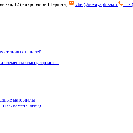
водская, 12 (микрорайон Шершни)
chel@novayaplitka.ru
+ 7 
я стеновых панелей
 и элементы благоустройства
адные материалы
итка, камень, декор