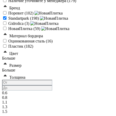
Наличие уточняйте у менеджера (
179
)
Бренд
Поревит (
102
)
Standartpark (
198
)
Gidrolica (
3
)
НоваяПлитка (
59
)
Материал бордюра
Оцинкованная сталь (
16
)
Пластик (
182
)
Цвет
Больше
Размер
Больше
Толщина
0.6
0.8
1.1
1.3
1.5