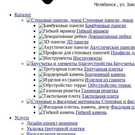
Челябинск
, ул. За
Каталог
Стеновые панели, декор
Бамбуковые панели
Гибкий мрамор
Декоративные рейки
3D панели
Акустические панели
Профили дл
Инструменты
Брусчатка
Тротуарная плитка
Бордюрный камень
Изделия из гранита
Обустройство террас
Газонная решетка
Тактильная плита
Стеновые и фас
Фасадная пл
Гибкий камень
Услуги
Дизайн-проект мощения
Укладка тротуарной плитки
Визуализация мощения