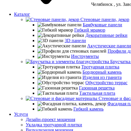
Челябинск
, ул. За
Каталог
Стеновые панели, декор
Бамбуковые панели
Гибкий мрамор
Декоративные рейки
3D панели
Акустические панели
Профили дл
Инструменты
Брусчатка
Тротуарная плитка
Бордюрный камень
Изделия из гранита
Обустройство террас
Газонная решетка
Тактильная плита
Стеновые и фас
Фасадная пл
Гибкий камень
Услуги
Дизайн-проект мощения
Укладка тротуарной плитки
Визуализация мощения