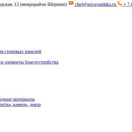
водская, 12 (микрорайон Шершни)
chel@novayaplitka.ru
+ 7 
я стеновых панелей
 и элементы благоустройства
адные материалы
итка, камень, декор