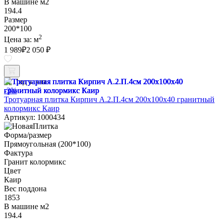
В машине м2
194.4
Размер
200*100
2
Цена за:
м
1 989
₽
2 050 ₽
Под заказ
-3%
Тротуарная плитка Кирпич А.2.П.4см 200х100х40 гранитный
колормикс Каир
Артикул: 1000434
Форма/размер
Прямоугольная (200*100)
Фактура
Гранит колормикс
Цвет
Каир
Вес поддона
1853
В машине м2
194.4