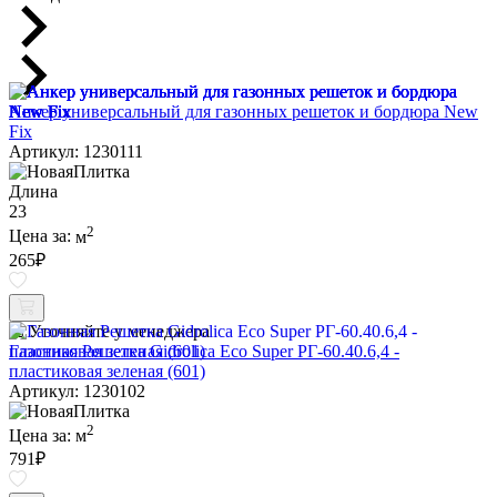
Анкер универсальный для газонных решеток и бордюра New
Fix
Артикул: 1230111
Длина
23
2
Цена за:
м
265
₽
Уточняйте у менеджера
Газонная Решетка Gidrolica Eco Super РГ-60.40.6,4 -
пластиковая зеленая (601)
Артикул: 1230102
2
Цена за:
м
791
₽