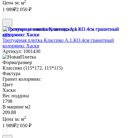
2
Цена за:
м
1 989
₽
2 050 ₽
Наличие уточняйте у менеджера
-3%
Тротуарная плитка Классико А.1.КО.4см гранитный
колормикс Хаски
Артикул: 1001430
Форма/размер
Классико (115*172, 115*115)
Фактура
Гранит колормикс
Цвет
Хаски
Вес поддона
1798
В машине м2
209.88
2
Цена за:
м
1 989
₽
2 050 ₽