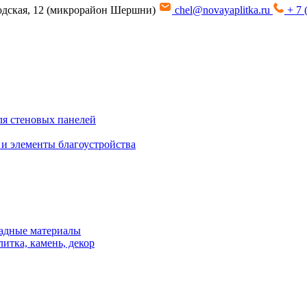
водская, 12 (микрорайон Шершни)
chel@novayaplitka.ru
+ 7 
я стеновых панелей
 и элементы благоустройства
адные материалы
итка, камень, декор