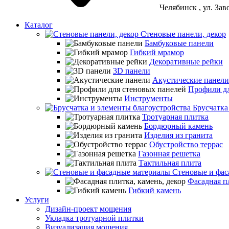
Челябинск
, ул. За
Каталог
Стеновые панели, декор
Бамбуковые панели
Гибкий мрамор
Декоративные рейки
3D панели
Акустические панели
Профили дл
Инструменты
Брусчатка
Тротуарная плитка
Бордюрный камень
Изделия из гранита
Обустройство террас
Газонная решетка
Тактильная плита
Стеновые и фас
Фасадная пл
Гибкий камень
Услуги
Дизайн-проект мощения
Укладка тротуарной плитки
Визуализация мощения