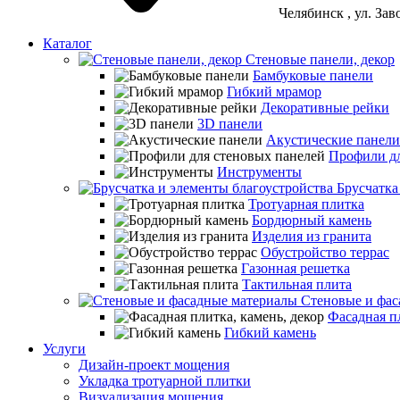
Челябинск
, ул. За
Каталог
Стеновые панели, декор
Бамбуковые панели
Гибкий мрамор
Декоративные рейки
3D панели
Акустические панели
Профили дл
Инструменты
Брусчатка
Тротуарная плитка
Бордюрный камень
Изделия из гранита
Обустройство террас
Газонная решетка
Тактильная плита
Стеновые и фас
Фасадная пл
Гибкий камень
Услуги
Дизайн-проект мощения
Укладка тротуарной плитки
Визуализация мощения