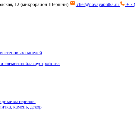
водская, 12 (микрорайон Шершни)
chel@novayaplitka.ru
+ 7 
я стеновых панелей
 и элементы благоустройства
адные материалы
итка, камень, декор