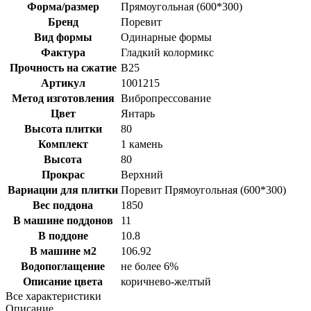
Форма/размер
Прямоугольная (600*300)
Бренд
Поревит
Вид формы
Одинарные формы
Фактура
Гладкий колормикс
Прочность на сжатие
B25
Артикул
1001215
Метод изготовления
Вибропрессование
Цвет
Янтарь
Высота плитки
80
Комплект
1 камень
Высота
80
Прокрас
Верхний
Вариации для плитки
Поревит Прямоугольная (600*300)
Вес поддона
1850
В машине поддонов
11
В поддоне
10.8
В машине м2
106.92
Водопоглащение
не более 6%
Описание цвета
коричнево-желтый
Все характеристики
Описание