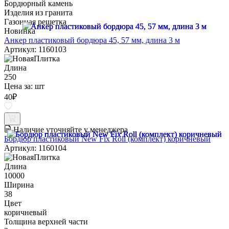
Бордюрный камень
Изделия из гранита
Газонная решетка
Новинка
Анкер пластиковый бордюра 45, 57 мм, длина 3 м
Артикул: 1160103
Длина
250
Цена за:
шт
40
₽
Наличие уточняйте у менеджера
Бордюр пластиковый New Fix Roll (комплект) коричневый
Артикул: 1160104
Длина
10000
Ширина
38
Цвет
коричневый
Толщина верхней части