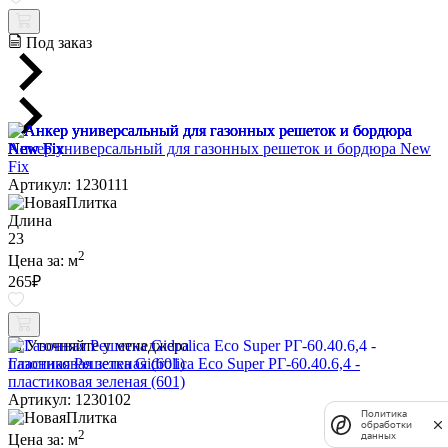
Под заказ
Анкер универсальный для газонных решеток и бордюра New
Fix
Артикул: 1230111
Длина
23
2
Цена за:
м
265
₽
Уточняйте у менеджера
Газонная Решетка Gidrolica Eco Super РГ-60.40.6,4 -
пластиковая зеленая (601)
Артикул: 1230102
Политика
обработки
2
данных
Цена за:
м