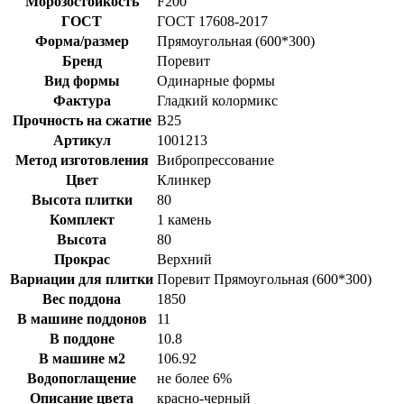
Морозостойкость
F200
ГОСТ
ГОСТ 17608-2017
Форма/размер
Прямоугольная (600*300)
Бренд
Поревит
Вид формы
Одинарные формы
Фактура
Гладкий колормикс
Прочность на сжатие
B25
Артикул
1001213
Метод изготовления
Вибропрессование
Цвет
Клинкер
Высота плитки
80
Комплект
1 камень
Высота
80
Прокрас
Верхний
Вариации для плитки
Поревит Прямоугольная (600*300)
Вес поддона
1850
В машине поддонов
11
В поддоне
10.8
В машине м2
106.92
Водопоглащение
не более 6%
Описание цвета
красно-черный