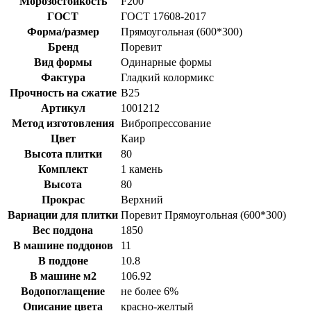
Морозостойкость
F200
ГОСТ
ГОСТ 17608-2017
Форма/размер
Прямоугольная (600*300)
Бренд
Поревит
Вид формы
Одинарные формы
Фактура
Гладкий колормикс
Прочность на сжатие
B25
Артикул
1001212
Метод изготовления
Вибропрессование
Цвет
Каир
Высота плитки
80
Комплект
1 камень
Высота
80
Прокрас
Верхний
Вариации для плитки
Поревит Прямоугольная (600*300)
Вес поддона
1850
В машине поддонов
11
В поддоне
10.8
В машине м2
106.92
Водопоглащение
не более 6%
Описание цвета
красно-желтый