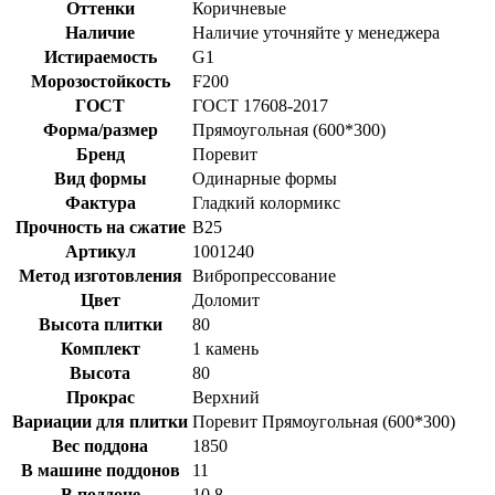
Оттенки
Коричневые
Наличие
Наличие уточняйте у менеджера
Истираемость
G1
Морозостойкость
F200
ГОСТ
ГОСТ 17608-2017
Форма/размер
Прямоугольная (600*300)
Бренд
Поревит
Вид формы
Одинарные формы
Фактура
Гладкий колормикс
Прочность на сжатие
B25
Артикул
1001240
Метод изготовления
Вибропрессование
Цвет
Доломит
Высота плитки
80
Комплект
1 камень
Высота
80
Прокрас
Верхний
Вариации для плитки
Поревит Прямоугольная (600*300)
Вес поддона
1850
В машине поддонов
11
В поддоне
10.8